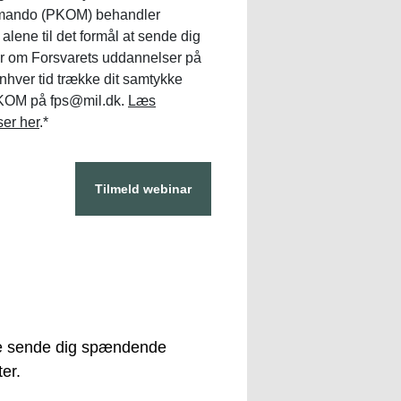
mando (PKOM) behandler
lene til det formål at sende dig
er om Forsvarets uddannelser på
nhver tid trække dit samtykke
 PKOM på fps@mil.dk.
Læs
ser her
.
*
Tilmeld webinar
nde sende dig spændende
er.