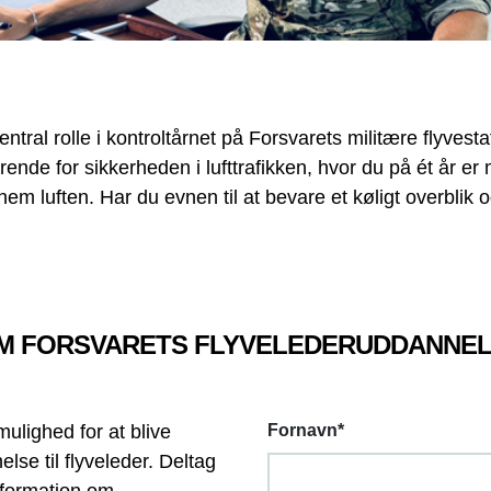
central rolle i kontroltårnet på Forsvarets militære flyv
rende for sikkerheden i lufttrafikken, hvor du på ét år er
nem luften. Har du evnen til at bevare et køligt overblik og
OM FORSVARETS FLYVELEDERUDDANNE
ulighed for at blive
Fornavn
*
lse til flyveleder. Deltag