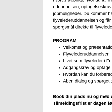
i vores webinar, hvor du får 
uddannelsen, optagelseskrav,
jobmuligheder. Du kommer he
flyvelederuddannelsen og får m
spørgsmål direkte til flyveled
PROGRAM
Velkomst og præsentatio
Flyvelederuddannelsen
Livet som flyveleder i Fo
Adgangskrav og optagels
Hvordan kan du forbere
Åben dialog og spørgeti
Book din plads nu og mød o
Tilmeldingsfrist er dagen fø