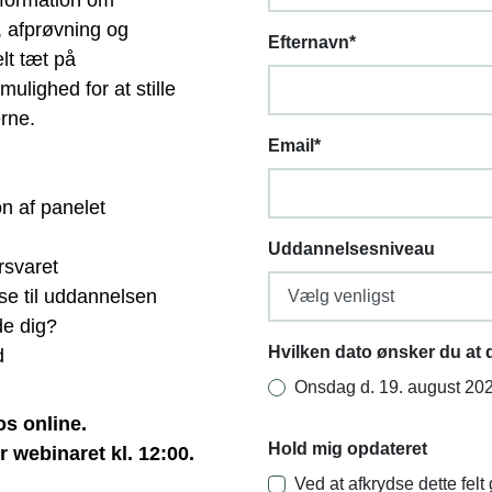
information om
 afprøvning og
Efternavn
*
lt tæt på
ulighed for at stille
erne.
Email
*
n af panelet
Uddannelsesniveau
rsvaret
e til uddannelsen
de dig?
Hvilken dato ønsker du at 
d
Onsdag d. 19. august 202
s online.
Hold mig opdateret
r webinaret kl. 12:00.
Ved at afkrydse dette felt 