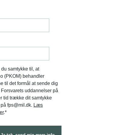
 du samtykke til, at
do (PKOM) behandler
 til det formål at sende dig
m Forsvarets uddannelser på
r tid trække dit samtykke
 på fps@mil.dk.
Læs
er
.
*
Ja tak, send mig mere info